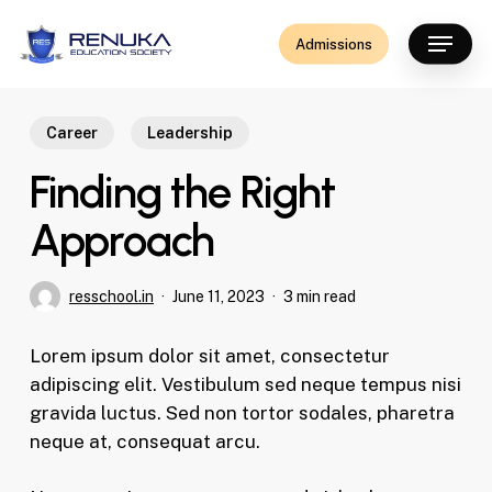
Skip
Menu
to
Admissions
main
content
Career
Leadership
Finding the Right
Approach
resschool.in
June 11, 2023
3 min read
Lorem ipsum dolor sit amet, consectetur
adipiscing elit. Vestibulum sed neque tempus nisi
gravida luctus. Sed non tortor sodales, pharetra
neque at, consequat arcu.