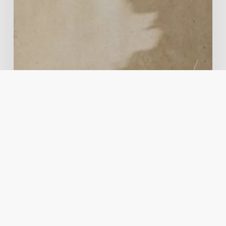
Design
Graphic Design
How Software Streamlines
Business Operations
By replacing manual, time-consuming tasks with
automated workflows, businesses can allocate their