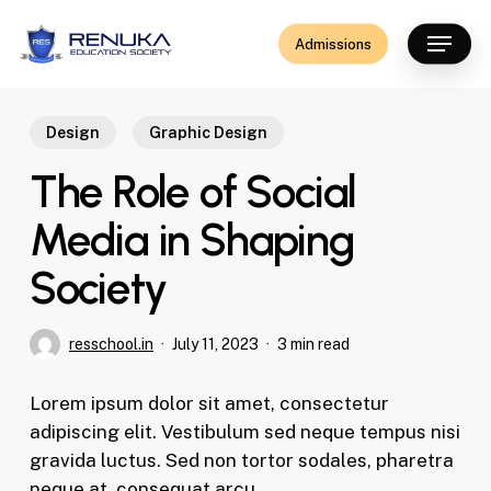
Skip
Menu
to
Admissions
main
content
Design
Graphic Design
The Role of Social
Media in Shaping
Society
resschool.in
July 11, 2023
3 min read
Lorem ipsum dolor sit amet, consectetur
adipiscing elit. Vestibulum sed neque tempus nisi
gravida luctus. Sed non tortor sodales, pharetra
neque at, consequat arcu.